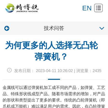
网
EN
站
关
首
技术问答
于
产
页
我
品
新
为何更多的人选择无凸轮
们
展
闻
产
弹簧机？
示
资
品
联
发布日期： 2023-04-11 10:26:02 | 浏览量：2435
讯
应
系
用
我
金属线可以通过弹簧机加工成不同的产品，如弹簧、工艺
们
品、特殊形状线成型产品。随着市场需求的增加，对产品
的形状和类型提出了更多的要求。传统的凸轮弹簧机（即
爪机或万能机）难以满足用户的需求。因此，在凸轮弹簧