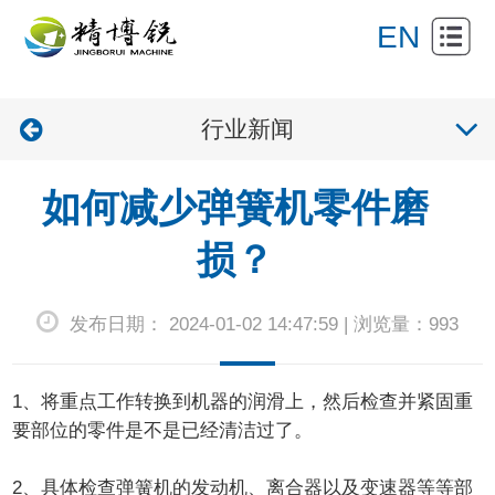
网
EN
站
关
首
行业新闻
于
产
页
我
品
新
如何减少弹簧机零件磨
们
展
闻
产
损？
示
资
品
联
发布日期： 2024-01-02 14:47:59 | 浏览量：993
讯
应
系
用
我
1、将重点工作转换到机器的润滑上，然后检查并紧固重
们
要部位的零件是不是已经清洁过了。
2、具体检查弹簧机的发动机、离合器以及变速器等等部