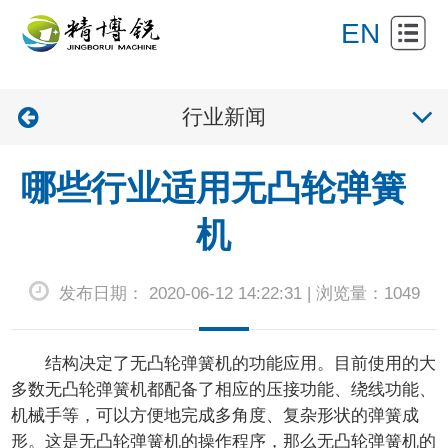
网
EN
站
关
首
行业新闻
于
产
页
我
品
新
哪些行业适用无凸轮弹簧
们
展
闻
产
机
示
资
品
联
发布日期： 2020-06-12 14:22:31 | 浏览量：1049
讯
应
系
用
我
结构决定了
无凸轮弹簧机
的功能应用。目前使用的大
们
多数无凸轮弹簧机都配备了相应的压接功能、绕线功能、
机械手等，可以方便地完成多角度、复杂形状的弹簧成
形。这是无凸轮弹簧机的操作程序，那么无凸轮弹簧机的