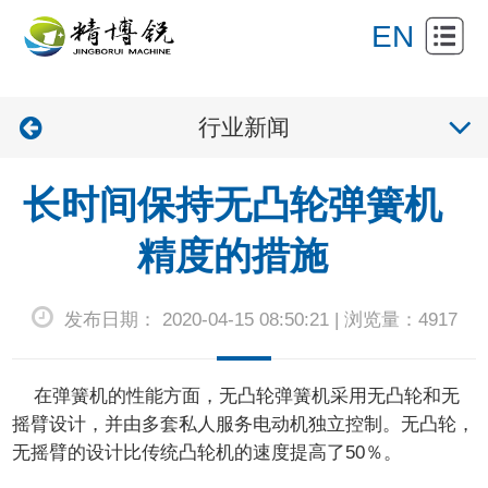
网
EN
站
关
首
行业新闻
于
产
页
我
品
新
长时间保持无凸轮弹簧机
们
展
闻
产
精度的措施
示
资
品
联
发布日期： 2020-04-15 08:50:21 | 浏览量：4917
讯
应
系
用
我
在弹簧机的性能方面，
无凸轮弹簧机
采用无凸轮和无
们
摇臂设计，并由多套私人服务电动机独立控制。无凸轮，
无摇臂的设计比传统凸轮机的速度提高了50％。